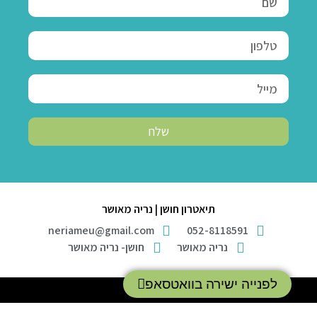
שלח
תיאטרון חושן | נריה מאושר
neriameu@gmail.com
052-8118591
נריה מאושר
חושן- נריה מאושר
לפנייה ישירה בוואטסאפ
אמיתי דיגיטל