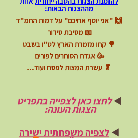
להזמנת הצגות בהטבה ייחודית
אחת
מההצגות הבאות:
🙌 "אני יוסף אחיכם" על דמות החמ"ד
📖 מסיבת סידור
🌳 קחו מזמרת הארץ לט"ו בשבט
🥳 אגדת הסוחרים לפורים
🥬 עשרת המצות לפסח ועוד…
◀️
לחצו כאן לצפייה בתפריט
הצגות העונה:
◀️
לצפיה משפחתית ישירה