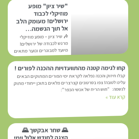
"שיר ציון" מופע
מוזיקלי לכבוד
ירושלים! מעומק הלב
אל תוך הנשמה…
🎶 שיר ציון – מופע מוזיקלי
מרגש לכבודה של ירושלים!
מיועד למבוגרים ונוער מתאים
לקהילות ומוסדות חינוכיים עיר
אחת. אינספור ניגונים, ולב
קחו לגימה קטנה מהתוועדויות ההכנה לפורים !
אחד שפועם כבר
קבלו חיזוק והכנה נפלאה לקראת ימי הפורים המתוקים הבאים
עלינו לטובה! צפו בסרטונים קצרצרים מלאים בתוכן ייחודי מתוק
קרא עוד »
לנשמה: "חוש הריח של אנשי הכפר":
קרא עוד »
🌄 שחר אבקשך 🌄
הצגה לחודש אלול וימי