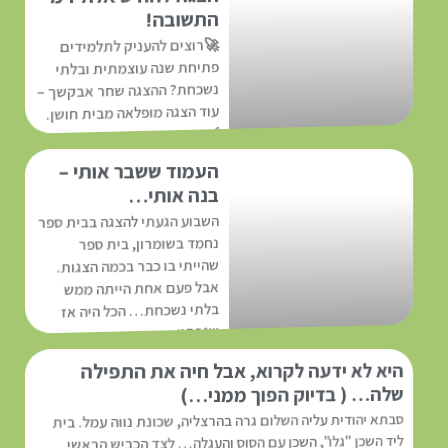
התשובה!
🚀רוצים להעניק לתלמידים
פתיחת שנה עוצמתית ובלתי
נשכחת? ההצגה שחר אבקשך –
עוד הצגה מופלאה מבית חושן.
✅ אוירה ייחודית פותחת
לבבות! ✅ הילדים שלכם
העמוד ששבר אותי –
קרא עוד »
בנה אותי…
השבוע הגעתי להצגה בבית ספר
שהייתי בו כבר בכמה הצגות.
אבל פעם אחת הייתה ממש
בלתי נשכחת… הכל היה אז
נחמד בשומרון, בית ספר
שגרתי:
קרא עוד »
היא לא ידעה לקרוא, אבל חיה את התפילה
שלה… ( בדיוק הפוך ממני…)
סבתא יהודית עליה השלום גרה בהרצליה, שכונת נווה עמל. בית
ליד השכן "גלו", השכן עם הסוס והעגלה… לצד הכביש הראשי