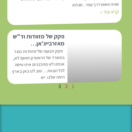
שהיה פשוט דרך עפר.. סבתא
קרא עוד »
פקק של מזוודות וד"ש
מאזרבייג'אן…
פקק תנועה של מזוודות נוצר
אנחנו לא מתכננים איזו טיסה
לכל הצוות… טוב לנו כאן בארץ
במשרד של תיאטרון חושן! לא,
היפה שלנו. יש
קרא עוד »
3
2
1