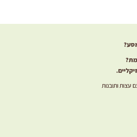
מסע?
מת?
יקליים.
 עצות ותובנות