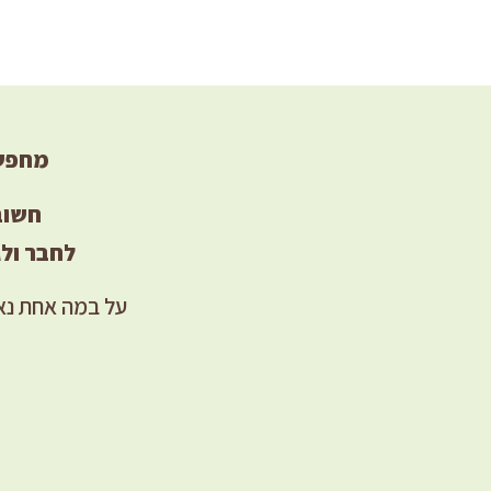
מחפשי
חשוב
לחבר ולג
על במה אחת נא