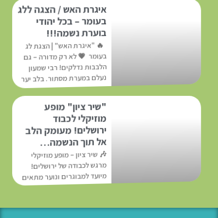
איגרת האש / הצגה ללג
בעומר – בכל יהודי
בוערת נשמה!!!
🔥 "איגרת האש" | הצגת לג
בעומר 💗 לא רק מדורה – גם
הלבבות נדלקים! רבי שמעון
נעלם במערת מסתור. בלב יער
צפוף, יהודה
קרא עוד »
"שיר ציון" מופע
מוזיקלי לכבוד
ירושלים! מעומק הלב
אל תוך הנשמה…
🎶 שיר ציון – מופע מוזיקלי
מרגש לכבודה של ירושלים!
מיועד למבוגרים ונוער מתאים
לקהילות ומוסדות חינוכיים עיר
אחת. אינספור ניגונים, ולב
אחד שפועם כבר